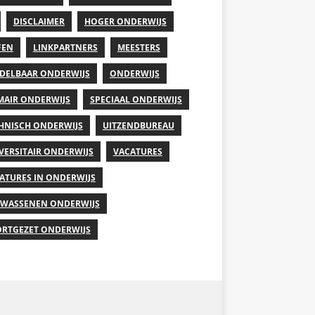
DISCLAIMER
HOGER ONDERWIJS
FEN
LINKPARTNERS
MEESTERS
DELBAAR ONDERWIJS
ONDERWIJS
MAIR ONDERWIJS
SPECIAAL ONDERWIJS
HNISCH ONDERWIJS
UITZENDBUREAU
VERSITAIR ONDERWIJS
VACATURES
ATURES IN ONDERWIJS
WASSENEN ONDERWIJS
RTGEZET ONDERWIJS