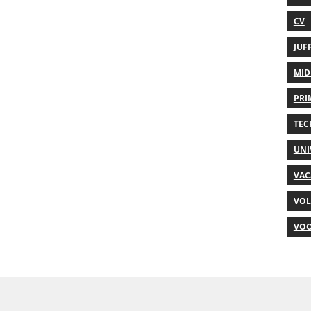
CV
JUF
MID
PRI
TEC
UNI
VAC
VOL
VOO