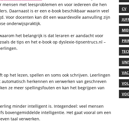
or mensen met leesproblemen en voor iedereen die hen
CV
iders. Daarnaast is er een e-book beschikbaar waarin veel
gd. Voor docenten kan dit een waardevolle aanvulling zijn
JUF
kse onderwijspraktijk.
MID
, waarom het belangrijk is dat leraren er aandacht voor
PRI
als de tips en het e-book op dyslexie-tipsentrucs.nl –
erlingen.
TEC
UNI
VAC
ft op het lezen, spellen en soms ook schrijven. Leerlingen
 automatisch herkennen en verwerken van geschreven
VOL
aken ze meer spellingsfouten en kan het begrijpen van
VOO
rling minder intelligent is. Integendeel: veel mensen
fs bovengemiddelde intelligentie. Het gaat vooral om een
even taal verwerken.