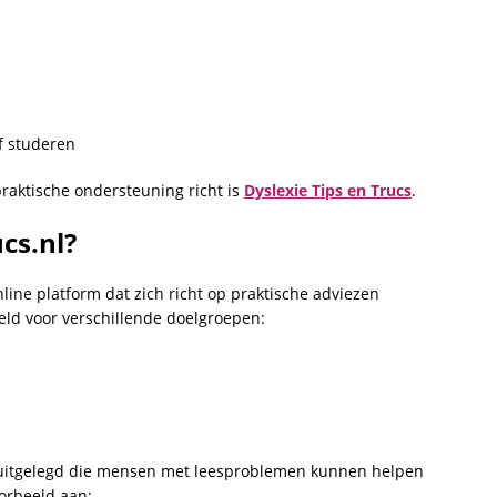
of studeren
 praktische ondersteuning richt is
Dyslexie Tips en Trucs
.
cs.nl?
nline platform dat zich richt op praktische adviezen
ld voor verschillende doelgroepen:
n uitgelegd die mensen met leesproblemen kunnen helpen
oorbeeld aan: